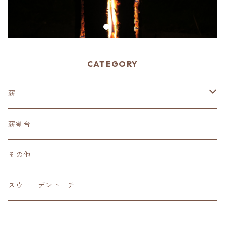
CATEGORY
薪
広葉樹
薪割台
限定ブレンド
その他
針葉樹
スウェーデントーチ