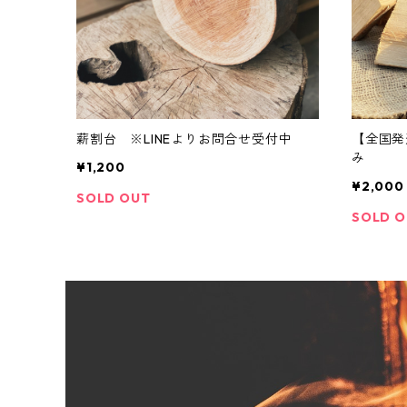
薪割台 ※LINEよりお問合せ受付中
【全国発
み
¥1,200
¥2,000
SOLD OUT
SOLD 