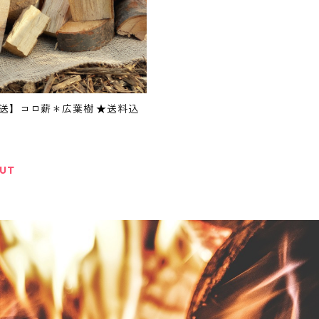
送】コロ薪＊広葉樹 ★送料込
OUT